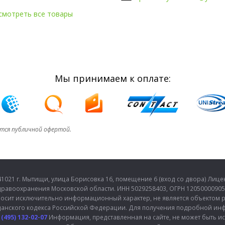
смотреть все товары
Мы принимаем к оплате:
ется публичной офертой.
21 г. Мытищи, улица Борисовка 16, помещение 6 (вход со двора) Лиценз
равоохранения Московской области. ИНН 5029258403, ОГРН 120500009052
осит исключительно информационный характер, не является объектом ре
данского кодекса Российской Федерации. Для получения подробной инф
 (495) 132-02-07
Информация, представленная на сайте, не может быть и