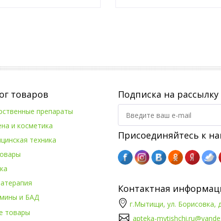
Оставить заявку
Оставить заявку
ог товаров
Подписка на рассылку
рственные препараты
ена и косметика
Присоединяйтесь к на
цинская техника
овары
ка
атерапия
Контактная информац
мины и БАД
г.Мытищи, ул. Борисовка, д
е товары
apteka-mytishchi.ru@yande