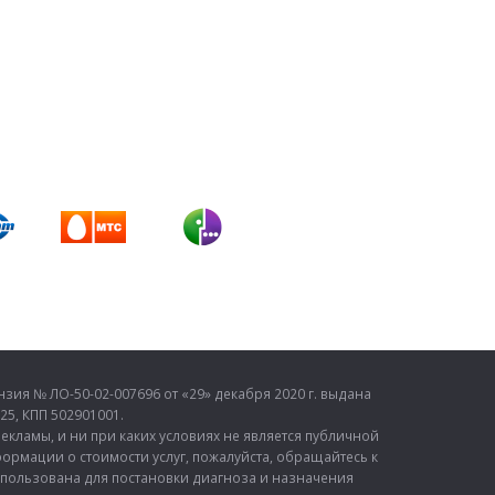
ия № ЛО-50-02-007696 от «29» декабря 2020 г. выдана
5, КПП 502901001.
кламы, и ни при каких условиях не является публичной
ормации о стоимости услуг, пожалуйста, обращайтесь к
спользована для постановки диагноза и назначения