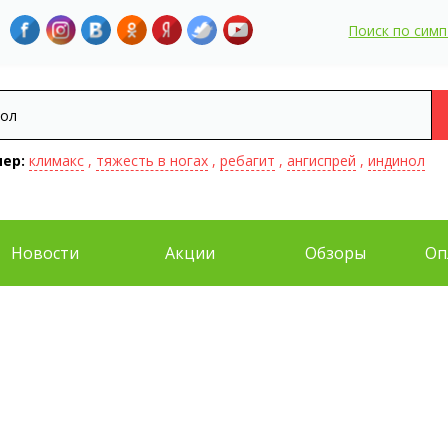
Поиск по сим
ер:
климакс
,
тяжесть в ногах
,
ребагит
,
ангиспрей
,
индинол
Новости
Акции
Обзоры
Оп