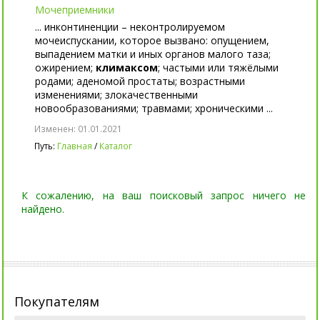
Мочеприемники
... инконтиненции – неконтролируемом
мочеиспускании, которое вызвано: опущением,
выпадением матки и иных органов малого таза;
ожирением;
климаксом
; частыми или тяжёлыми
родами; аденомой простаты; возрастными
изменениями; злокачественными
новообразованиями; травмами; хроническими ...
Изменен: 01.01.2021
Путь:
Главная
/
Каталог
К сожалению, на ваш поисковый запрос ничего не
найдено.
Покупателям