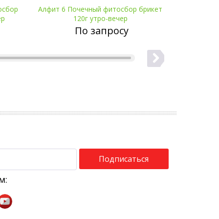
осбор
Алфит 6 Почечный фитосбор брикет
Алфит 4 
аявку
Оставить заявку
ер
120г утро-вечер
фитосбор бр
По запросу
П
Подписаться
м: