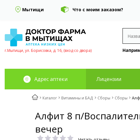
Мытищи
Что с моим заказом?
Наприм
г.Мытищи, ул. Борисовка, д. 16, (вход со двора)
Адрес аптеки
Лицензии
Каталог
Витамины и БАД
Сборы
Сборы
Алф
Алфит 8 п/Воспалител
вечер
Читать отзывы