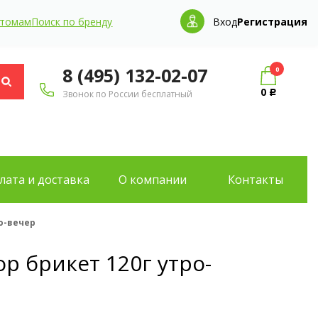
птомам
Поиск по бренду
Вход
Регистрация
8 (495) 132-02-07
0
0
Звонок по России бесплатный
Р
лата и доставка
О компании
Контакты
о-вечер
р брикет 120г утро-