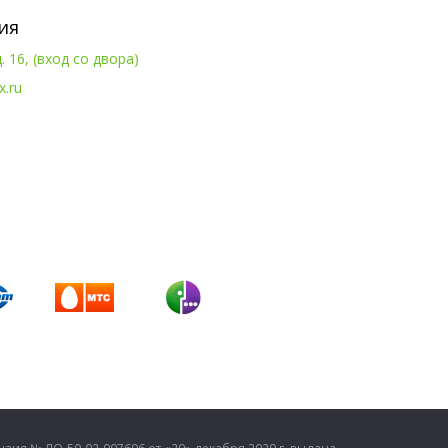
ия
. 16, (вход со двора)
x.ru