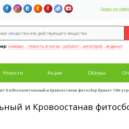
Поиск по сим
ер:
климакс
,
тяжесть в ногах
,
ребагит
,
ангиспрей
,
индинол
Новости
Акции
Обзоры
Оп
ит 8 п/Воспалительный и Кровоостанав фитосбор брикет 120г утр
ьный и Кровоостанав фитосбо