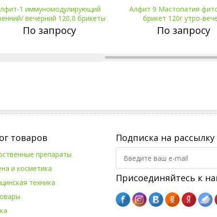
лфит-1 иммуномодулирующий
Алфит 9 Мастопатия фит
Оставить заявку
Оставить з
ренний/ вечерний 120,0 брикеты
брикет 120г утро-веч
По запросу
По запросу
ог товаров
Подписка на рассылку
рственные препараты
ена и косметика
Присоединяйтесь к на
цинская техника
овары
ка