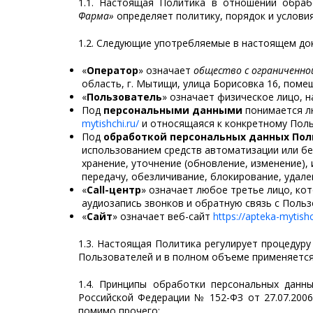
1.1. Настоящая Политика в отношении обраб
Фарма»
определяет политику, порядок и услови
1.2. Следующие употребляемые в настоящем до
«
Оператор
» означает
общество с ограниченн
область, г. Мытищи, улица Борисовка 16, поме
«
Пользователь
» означает физическое лицо, 
Под
персональными данными
понимается л
mytishchi.ru/
и относящаяся к конкретному Пол
Под
обработкой персональных данных Пол
использованием средств автоматизации или без
хранение, уточнение (обновление, изменение), 
передачу, обезличивание, блокирование, удал
«
Call-центр
» означает любое третье лицо, ко
аудиозапись звонков и обратную связь с Поль
«
Сайт
» означает веб-сайт
https://apteka-mytishc
1.3. Настоящая Политика регулирует процедуру
Пользователей и в полном объеме применяется
1.4. Принципы обработки персональных данн
Российской Федерации № 152-ФЗ от 27.07.2006
помимо прочего: