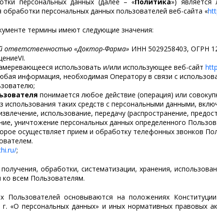
отки персональных данных (далее – «
Политика
») является
я обработки персональных данных пользователей веб-сайта «
htt
кументе термины имеют следующие значения:
ой ответственностью «Доктор-Фарма»
ИНН 5029258403, ОГРН 12
щениеVI.
намеревающееся использовать и/или использующее веб-сайт
htt
юбая информация, необходимая Оператору в связи с использов
ьзователю;
ьзователя
понимается любое действие (операция) или совокуп
 использования таких средств с персональными данными, включ
извлечение, использование, передачу (распространение, предост
ение, уничтожение персональных данных определенного Пользов
торое осуществляет прием и обработку телефонных звонков По
зователем.
hi.ru/
;
 получения, обработки, систематизации, хранения, использова
 ко всем Пользователям.
ых Пользователей основываются на положениях Конституции
 г. «О персональных данных» и иных нормативных правовых а