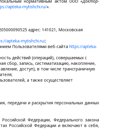
 локальным нормативным актом
ООО «Доктор-
ps://apteka-mytishchi.ru/
».
05000090525 адрес: 141021, Московская
ps://apteka-mytishchi.ru/
;
анием Пользователями веб-сайта
https://apteka-
ность действий (операций), совершаемых с
ая сбор, запись, систематизацию, накопление,
авление, доступ), в том числе трансграничную
ателя;
льзователей, а также осуществляет
ния, передачи и раскрытия персональных данных
 Российской Федерации, Федерального закона
ктах Российской Федерации и включают в себя,