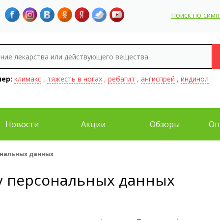
Поиск по сим
ер:
климакс
,
тяжесть в ногах
,
ребагит
,
ангиспрей
,
индинол
Новости
Акции
Обзоры
Оп
ональных данных
ку персональных данных