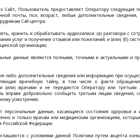
рез Сайт, Пользователь предоставляет Оператору следующие п
онной почты, пол, возраст, любые дополнительные сведения,
удникам Call-центра.
ять, хранить и обрабатывать аудиозаписи: (а) разговора с сот
ния услуг и получения отзывов или пожеланий; и (или) (б) сис
ицинской организации;
альные данные являются полными, точными и актуальными и п
кие-либо дополнительные сведения или информацию при осущес
авляющие врачебную тайну, в том числе о факте обращени
и (или) врачами и не передаются Оператору или третьим 
ль вправе добровольно сообщить третьим лицам сведения, с
ному усмотрению.
ет персональные данные, касающиеся состояния здоровья и 
енно и только врачам или медицинским организациям, которы
 Российской Федерации.
соглашаются с условиями данной Политики путем акцепта кон