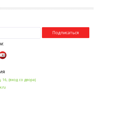
Подписаться
м:
ия
. 16, (вход со двора)
x.ru