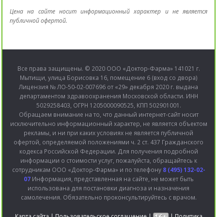
Цена на сайте носит информационный характер и не является
публичной офертой.
Все права защищены. © 2020 ООО «Доктор-Фарма» 141021 г.
Мытищи, улица Борисовка 16, помещение 6 (вход со двора)
Лицензия № ЛО-50-02-007696 от «29» декабря 2020 г. выдана
департаментом здравоохранения Московской области. ИНН
5029258403, ОГРН 1205000090525, КПП 502901001.
Обращаем внимание на то, что данный интернет-сайт носит
исключительно информационный характер, не является объектом
рекламы, и ни при каких условиях не является публичной
офертой, определяемой положениями ч. 2 ст. 437 Гражданского
кодекса Российской Федерации. Для получения подробной
информации о стоимости услуг, пожалуйста, обращайтесь к
сотрудникам ООО «Доктор-Фарма» и по телефону
8 (495) 132-02-
07
Информация, представленная на сайте, не может быть
использована для постановки диагноза и назначения
самолечения. Обязательно проконсультируйтесь с врачом.
Карта сайта
|
Пользовательское соглашение
|
|
Политика