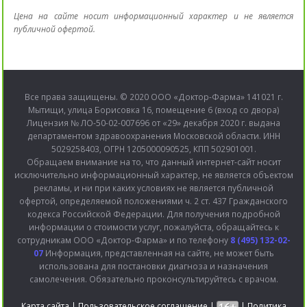
Цена на сайте носит информационный характер и не является
публичной офертой.
Все права защищены. © 2020 ООО «Доктор-Фарма» 141021 г.
Мытищи, улица Борисовка 16, помещение 6 (вход со двора)
Лицензия № ЛО-50-02-007696 от «29» декабря 2020 г. выдана
департаментом здравоохранения Московской области. ИНН
5029258403, ОГРН 1205000090525, КПП 502901001.
Обращаем внимание на то, что данный интернет-сайт носит
исключительно информационный характер, не является объектом
рекламы, и ни при каких условиях не является публичной
офертой, определяемой положениями ч. 2 ст. 437 Гражданского
кодекса Российской Федерации. Для получения подробной
информации о стоимости услуг, пожалуйста, обращайтесь к
сотрудникам ООО «Доктор-Фарма» и по телефону
8 (495) 132-02-
07
Информация, представленная на сайте, не может быть
использована для постановки диагноза и назначения
самолечения. Обязательно проконсультируйтесь с врачом.
Карта сайта
|
Пользовательское соглашение
|
|
Политика