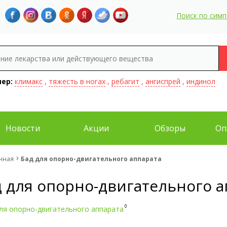
Поиск по сим
ер:
климакс
,
тяжесть в ногах
,
ребагит
,
ангиспрей
,
индинол
Новости
Акции
Обзоры
Оп
нная
Бад для опорно-двигательного аппарата
д для опорно-двигательного а
0
ля опорно-двигательного аппарата