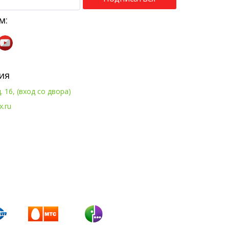
м:
ия
. 16, (вход со двора)
x.ru