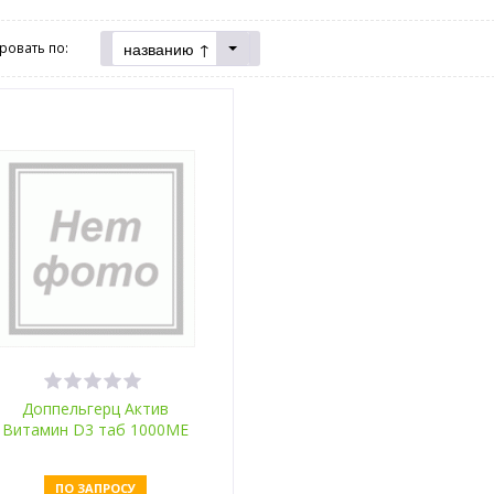
названию ↑
ровать по:
Доппельгерц Актив
Витамин D3 таб 1000МЕ
№30
ПО ЗАПРОСУ