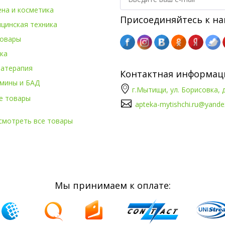
ена и косметика
Присоединяйтесь к на
цинская техника
овары
ка
атерапия
Контактная информац
мины и БАД
г.Мытищи, ул. Борисовка, д
е товары
apteka-mytishchi.ru@yande
смотреть все товары
Мы принимаем к оплате: