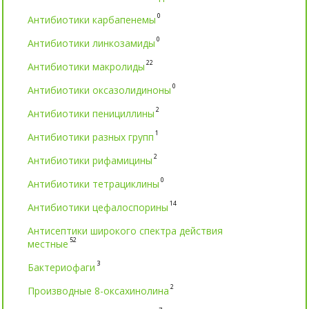
0
Антибиотики карбапенемы
0
Антибиотики линкозамиды
22
Антибиотики макролиды
0
Антибиотики оксазолидиноны
2
Антибиотики пенициллины
1
Антибиотики разных групп
2
Антибиотики рифамицины
0
Антибиотики тетрациклины
14
Антибиотики цефалоспорины
Антисептики широкого спектра действия
52
местные
3
Бактериофаги
2
Производные 8-оксахинолина