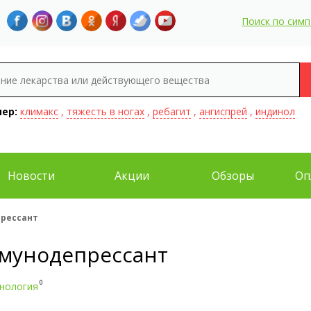
Поиск по сим
ер:
климакс
,
тяжесть в ногах
,
ребагит
,
ангиспрей
,
индинол
Новости
Акции
Обзоры
Оп
рессант
мунодепрессант
0
нология