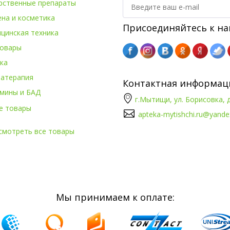
рственные препараты
ена и косметика
Присоединяйтесь к на
цинская техника
овары
ка
атерапия
Контактная информац
мины и БАД
г.Мытищи, ул. Борисовка, д
е товары
apteka-mytishchi.ru@yande
смотреть все товары
Мы принимаем к оплате: