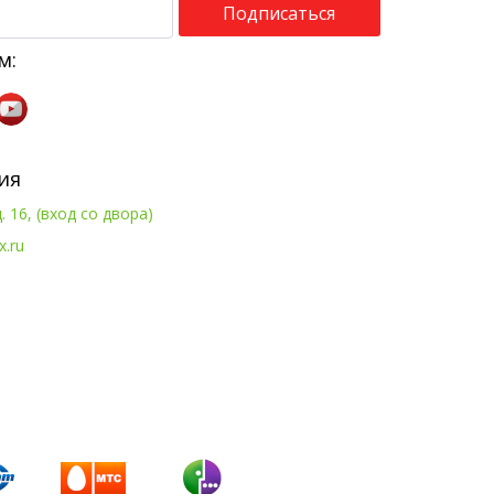
Подписаться
м:
ия
. 16, (вход со двора)
x.ru