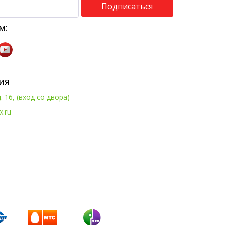
Подписаться
м:
ия
. 16, (вход со двора)
x.ru