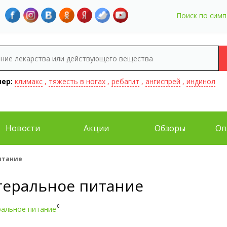
Поиск по сим
ер:
климакс
,
тяжесть в ногах
,
ребагит
,
ангиспрей
,
индинол
Новости
Акции
Обзоры
Оп
итание
теральное питание
0
ральное питание