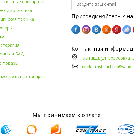
рственные препараты
ена и косметика
Присоединяйтесь к на
цинская техника
овары
ка
атерапия
Контактная информац
мины и БАД
г.Мытищи, ул. Борисовка, д
е товары
apteka-mytishchi.ru@yande
смотреть все товары
Мы принимаем к оплате: