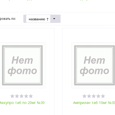
названию ↑
ровать по:
Аккупро таб по 20мг №30
Амприлан таб 10мг №3