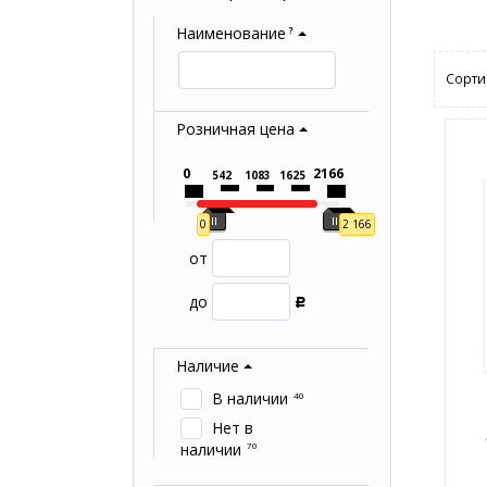
Наименование
?
Сорти
Розничная цена
0
2166
542
1083
1625
0
2 166
от
до
Р
Наличие
В наличии
40
Нет в
наличии
70