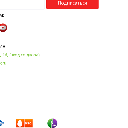
Подписаться
м:
ия
. 16, (вход со двора)
x.ru