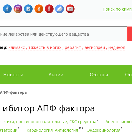
Поиск по сим
ер:
климакс
,
тяжесть в ногах
,
ребагит
,
ангиспрей
,
индинол
Новости
Акции
Обзоры
Оп
 АПФ-фактора
гибитор АПФ-фактора
0
гетики, противовоспалительные, ГКС средства
Анестезиоло
1
109
0
атегории
Кардиология. Ангиология
Эндокринология