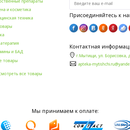
рственные препараты
ена и косметика
Присоединяйтесь к на
цинская техника
овары
ка
атерапия
Контактная информац
мины и БАД
г.Мытищи, ул. Борисовка, д
е товары
apteka-mytishchi.ru@yande
смотреть все товары
Мы принимаем к оплате: