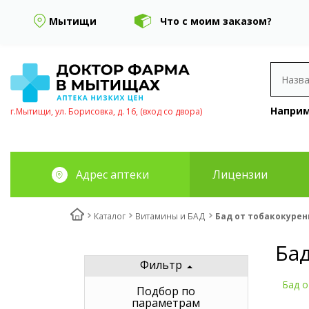
Мытищи
Что с моим заказом?
Наприм
г.Мытищи, ул. Борисовка, д. 16, (вход со двора)
Адрес аптеки
Лицензии
Каталог
Витамины и БАД
Бад от тобакокурен
Ба
Фильтр
Бад о
Подбор по
параметрам