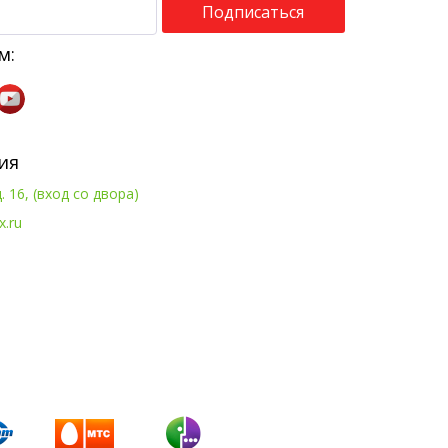
Подписаться
м:
ия
. 16, (вход со двора)
x.ru