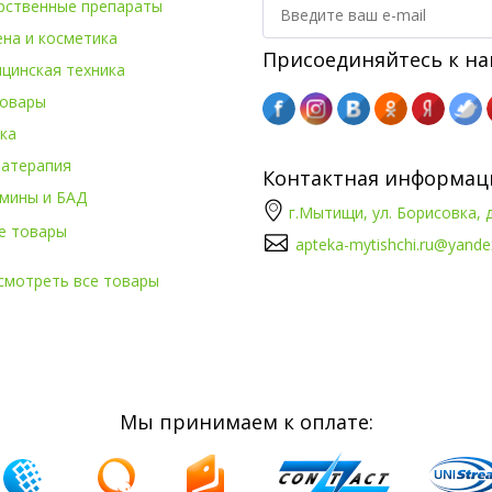
рственные препараты
ена и косметика
Присоединяйтесь к на
цинская техника
овары
ка
атерапия
Контактная информац
мины и БАД
г.Мытищи, ул. Борисовка, д
е товары
apteka-mytishchi.ru@yande
смотреть все товары
Мы принимаем к оплате: