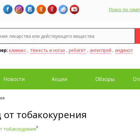
Поиск по сим
ер:
климакс
,
тяжесть в ногах
,
ребагит
,
ангиспрей
,
индинол
Новости
Акции
Обзоры
Оп
ия
д от тобакокурения
0
т тобакокурения