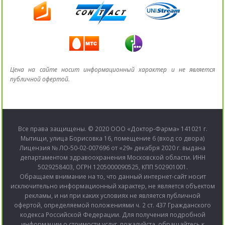
Цена на сайте носит информационный характер и не является
публичной офертой.
Все права защищены. © 2020 ООО «Доктор-Фарма» 141021 г.
Мытищи, улица Борисовка 16, помещение 6 (вход со двора)
Лицензия № ЛО-50-02-007696 от «29» декабря 2020 г. выдана
департаментом здравоохранения Московской области. ИНН
5029258403, ОГРН 1205000090525, КПП 502901001.
Обращаем внимание на то, что данный интернет-сайт носит
исключительно информационный характер, не является объектом
рекламы, и ни при каких условиях не является публичной
офертой, определяемой положениями ч. 2 ст. 437 Гражданского
кодекса Российской Федерации. Для получения подробной
информации о стоимости услуг, пожалуйста, обращайтесь к