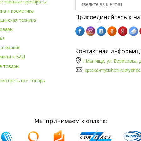
рственные препараты
ена и косметика
Присоединяйтесь к на
цинская техника
овары
ка
атерапия
Контактная информац
мины и БАД
г.Мытищи, ул. Борисовка, д
е товары
apteka-mytishchi.ru@yande
смотреть все товары
Мы принимаем к оплате: