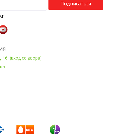
Подписаться
м:
ия
. 16, (вход со двора)
x.ru