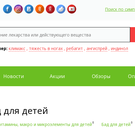
Поиск по сим
ер:
климакс
,
тяжесть в ногах
,
ребагит
,
ангиспрей
,
индинол
Новости
Акции
Обзоры
Оп
 для детей
0
0
итамины, макро и микроэлементы для детей
Бад для детей