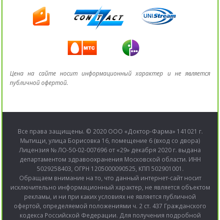
Цена на сайте носит информационный характер и не является
публичной офертой.
Все права защищены. © 2020 ООО «Доктор-Фарма» 141021 г.
Мытищи, улица Борисовка 16, помещение 6 (вход со двора)
Лицензия № ЛО-50-02-007696 от «29» декабря 2020 г. выдана
департаментом здравоохранения Московской области. ИНН
5029258403, ОГРН 1205000090525, КПП 502901001.
Обращаем внимание на то, что данный интернет-сайт носит
исключительно информационный характер, не является объектом
рекламы, и ни при каких условиях не является публичной
офертой, определяемой положениями ч. 2 ст. 437 Гражданского
кодекса Российской Федерации. Для получения подробной