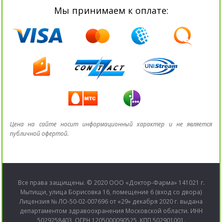
Мы принимаем к оплате:
Цена на сайте носит информационный характер и не является
публичной офертой.
Все права защищены. © 2020 ООО «Доктор-Фарма» 141021 г.
Мытищи, улица Борисовка 16, помещение 6 (вход со двора)
Лицензия № ЛО-50-02-007696 от «29» декабря 2020 г. выдана
департаментом здравоохранения Московской области. ИНН
5029258403, ОГРН 1205000090525, КПП 502901001.