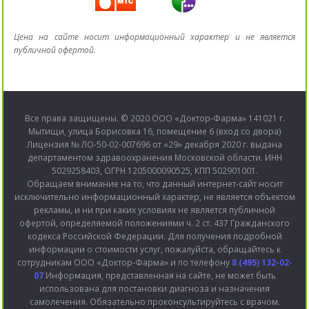
Цена на сайте носит информационный характер и не является
публичной офертой.
Все права защищены. © 2020 ООО «Доктор-Фарма» 141021 г.
Мытищи, улица Борисовка 16, помещение 6 (вход со двора)
Лицензия № ЛО-50-02-007696 от «29» декабря 2020 г. выдана
департаментом здравоохранения Московской области. ИНН
5029258403, ОГРН 1205000090525, КПП 502901001.
Обращаем внимание на то, что данный интернет-сайт носит
исключительно информационный характер, не является объектом
рекламы, и ни при каких условиях не является публичной
офертой, определяемой положениями ч. 2 ст. 437 Гражданского
кодекса Российской Федерации. Для получения подробной
информации о стоимости услуг, пожалуйста, обращайтесь к
сотрудникам ООО «Доктор-Фарма» и по телефону
8 (495) 132-02-
07
Информация, представленная на сайте, не может быть
использована для постановки диагноза и назначения
самолечения. Обязательно проконсультируйтесь с врачом.