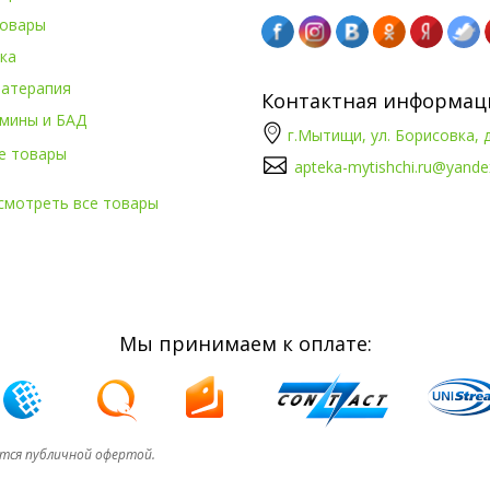
овары
ка
атерапия
Контактная информац
мины и БАД
г.Мытищи, ул. Борисовка, д
е товары
apteka-mytishchi.ru@yande
смотреть все товары
Мы принимаем к оплате:
ется публичной офертой.