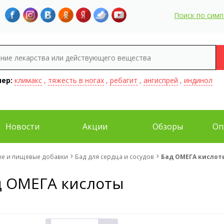
Поиск по сим
ер:
климакс
,
тяжесть в ногах
,
ребагит
,
ангиспрей
,
индинол
Новости
Акции
Обзоры
Оп
ые и пищевые добавки
Бад для сердца и сосудов
Бад ОМЕГА кислот
д ОМЕГА кислоты