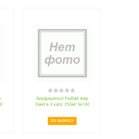
Оставить заявку
р
Биафишенол Рыбий жир
00
Омега-3 капс 350мг №100
вы
пищевой
ПО ЗАПРОСУ