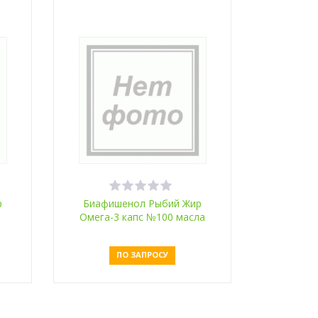
р
Биафишенол Рыбий Жир
Омега-3 капс №100 масла
шиповника и льна
ПО ЗАПРОСУ
Оставить заявку