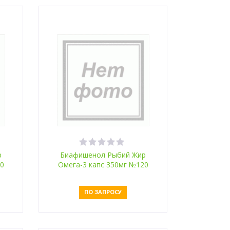
Оставить заявку
р
Биафишенол Рыбий Жир
20
Омега-3 капс 350мг №120
масло шиповника
ПО ЗАПРОСУ
Оставить заявку