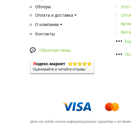
Обзоры
Зоот
Оплата и доставка
Опти
Аром
О компании
Вита
Контакты
•
•
•
Ещ
Обратная связь
•
•
•
По
Цена на сайте носит информационный характер и не явля