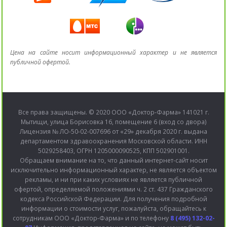
Цена на сайте носит информационный характер и не является
публичной офертой.
Все права защищены. © 2020 ООО «Доктор-Фарма» 141021 г.
Мытищи, улица Борисовка 16, помещение 6 (вход со двора)
Лицензия № ЛО-50-02-007696 от «29» декабря 2020 г. выдана
департаментом здравоохранения Московской области. ИНН
5029258403, ОГРН 1205000090525, КПП 502901001.
Обращаем внимание на то, что данный интернет-сайт носит
исключительно информационный характер, не является объектом
рекламы, и ни при каких условиях не является публичной
офертой, определяемой положениями ч. 2 ст. 437 Гражданского
кодекса Российской Федерации. Для получения подробной
информации о стоимости услуг, пожалуйста, обращайтесь к
сотрудникам ООО «Доктор-Фарма» и по телефону
8 (495) 132-02-