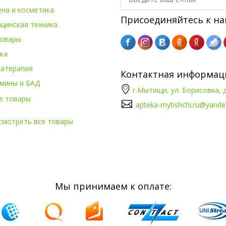
ена и косметика
Присоединяйтесь к на
цинская техника
овары
ка
атерапия
Контактная информац
мины и БАД
г.Мытищи, ул. Борисовка, д
е товары
apteka-mytishchi.ru@yande
смотреть все товары
Мы принимаем к оплате: