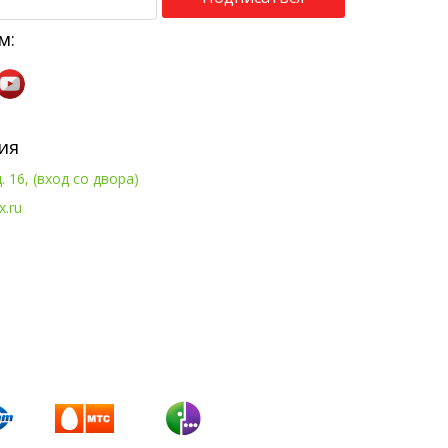
м:
ия
. 16, (вход со двора)
x.ru