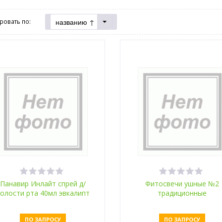
названию ↑
ровать по:
Панавир Инлайт спрей д/
Фитосвечи ушные №2
олости рта 40мл эвкалипт
традиционные
ПО ЗАПРОСУ
ПО ЗАПРОСУ