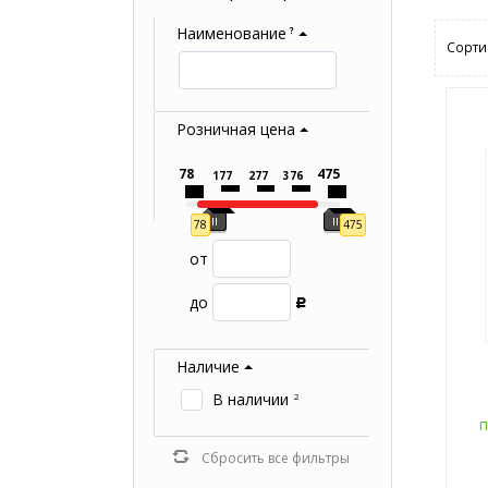
Наименование
?
Сорти
Розничная цена
78
475
177
277
376
78
475
от
до
Р
Наличие
В наличии
2
п
Сбросить все фильтры