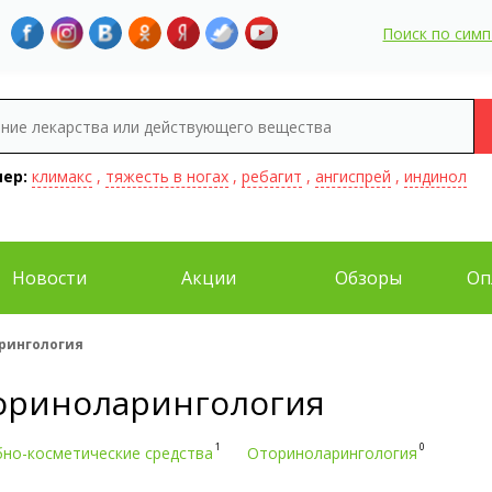
Поиск по сим
ер:
климакс
,
тяжесть в ногах
,
ребагит
,
ангиспрей
,
индинол
Новости
Акции
Обзоры
Оп
рингология
ориноларингология
1
0
бно-косметические средства
Оториноларингология