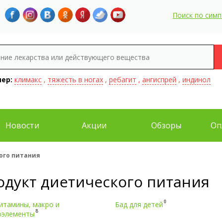
Поиск по сим
ер:
климакс
,
тяжесть в ногах
,
ребагит
,
ангиспрей
,
индинол
Новости
Акции
Обзоры
Оп
ого питания
одукт диетического питания
0
итамины, макро и
Бад для детей
8
оэлементы