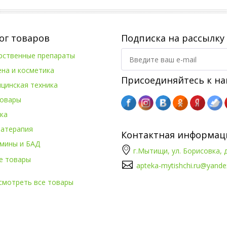
ог товаров
Подписка на рассылку
рственные препараты
ена и косметика
Присоединяйтесь к на
цинская техника
овары
ка
атерапия
Контактная информац
мины и БАД
г.Мытищи, ул. Борисовка, д
е товары
apteka-mytishchi.ru@yande
смотреть все товары