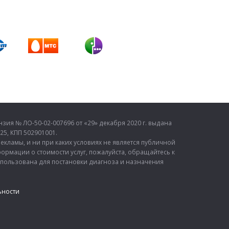
ия № ЛО-50-02-007696 от «29» декабря 2020 г. выдана
5, КПП 502901001.
кламы, и ни при каких условиях не является публичной
ормации о стоимости услуг, пожалуйста, обращайтесь к
спользована для постановки диагноза и назначения
ьности