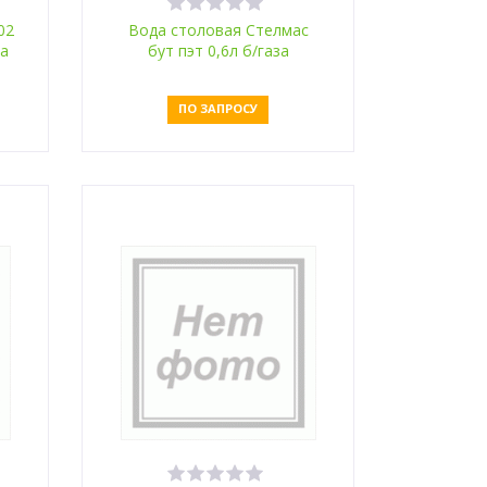
02
Вода столовая Стелмас
за
бут пэт 0,6л б/газа
ПО ЗАПРОСУ
Оставить заявку