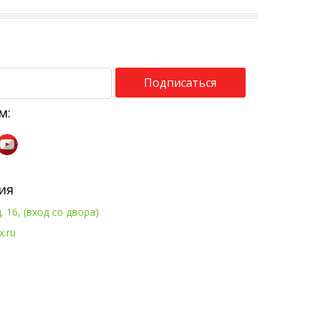
Подписаться
м:
ия
. 16, (вход со двора)
x.ru