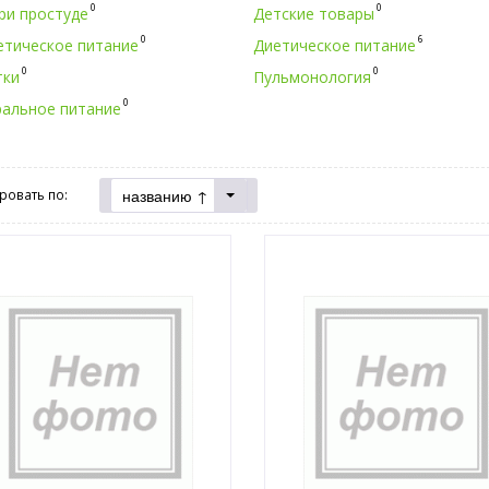
0
0
ри простуде
Детские товары
0
6
етическое питание
Диетическое питание
0
0
тки
Пульмонология
0
ральное питание
названию ↑
ровать по: