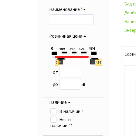
Бад п
Наименование
?
Диаб
Напи
Энте
Розничная цена
0
434
109
217
326
Сорти
0
434
от
до
Р
Наличие
В наличии
9
Нет в
наличии
14