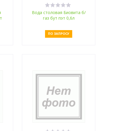
я
Вода столовая Биовита б/
т
газ бут пэт 0,6л
ПО ЗАПРОСУ
Оставить заявку