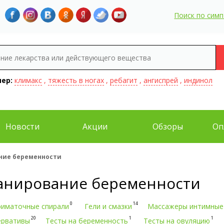
Поиск по сим
ер:
климакс
,
тяжесть в ногах
,
ребагит
,
ангиспрей
,
индинол
Новости
Акции
Обзоры
Оп
ние беременности
анирование беременности
0
14
риматочные спирали
Гели и смазки
Массажеры интимные
20
1
1
ервативы
Тесты на беременность
Тесты на овуляцию