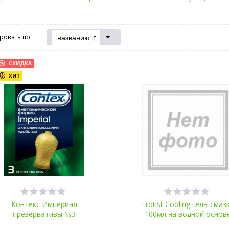
названию ↑
ровать по:
СКИДКА
ХИТ
Контекс Империал
Erotist Cooling гель-смаз
презервативы №3
100мл на водной основ
анатомическая форма