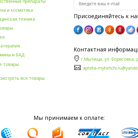
рственные препараты
ена и косметика
Присоединяйтесь к на
цинская техника
овары
ка
атерапия
Контактная информац
мины и БАД
г.Мытищи, ул. Борисовка, д
е товары
apteka-mytishchi.ru@yande
смотреть все товары
Мы принимаем к оплате: