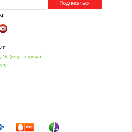
Подписаться
м:
ия
. 16, (вход со двора)
x.ru