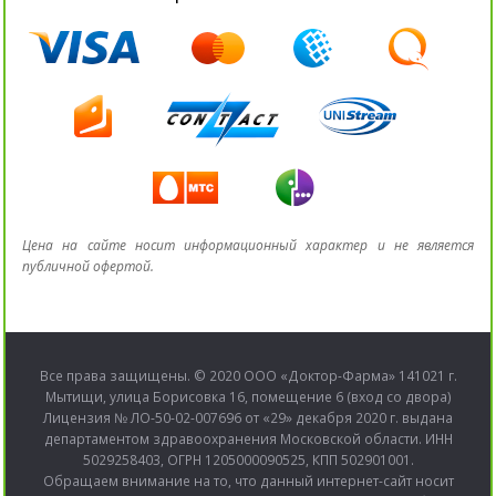
Цена на сайте носит информационный характер и не является
публичной офертой.
Все права защищены. © 2020 ООО «Доктор-Фарма» 141021 г.
Мытищи, улица Борисовка 16, помещение 6 (вход со двора)
Лицензия № ЛО-50-02-007696 от «29» декабря 2020 г. выдана
департаментом здравоохранения Московской области. ИНН
5029258403, ОГРН 1205000090525, КПП 502901001.
Обращаем внимание на то, что данный интернет-сайт носит