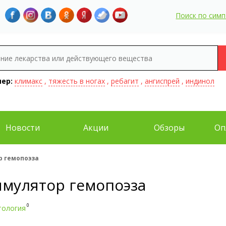
Поиск по сим
ер:
климакс
,
тяжесть в ногах
,
ребагит
,
ангиспрей
,
индинол
Новости
Акции
Обзоры
Оп
 гемопоэза
имулятор гемопоэза
0
тология