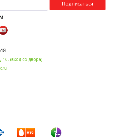
Подписаться
м:
ия
. 16, (вход со двора)
x.ru