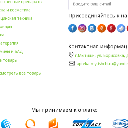
рственные препараты
ена и косметика
Присоединяйтесь к на
цинская техника
овары
ка
атерапия
Контактная информац
мины и БАД
г.Мытищи, ул. Борисовка, д
е товары
apteka-mytishchi.ru@yande
смотреть все товары
Мы принимаем к оплате: