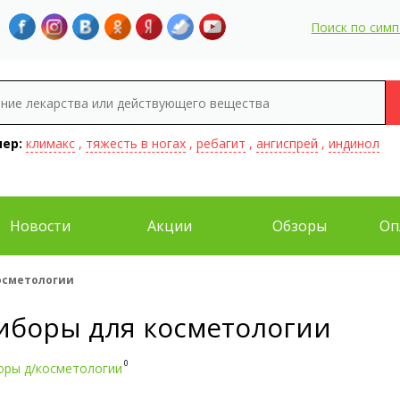
Поиск по сим
ер:
климакс
,
тяжесть в ногах
,
ребагит
,
ангиспрей
,
индинол
Новости
Акции
Обзоры
Оп
осметологии
иборы для косметологии
0
оры д/косметологии