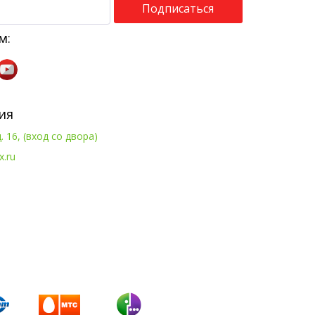
Подписаться
м:
ия
. 16, (вход со двора)
x.ru