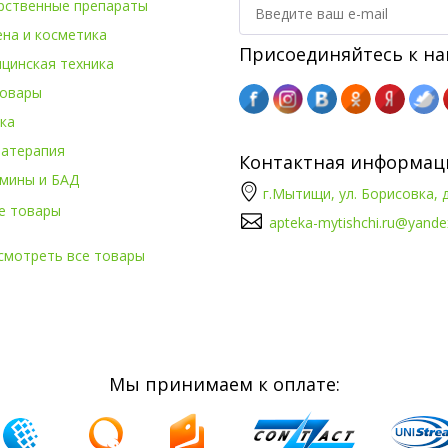
рственные препараты
ена и косметика
Присоединяйтесь к на
цинская техника
овары
ка
атерапия
Контактная информац
мины и БАД
г.Мытищи, ул. Борисовка, д
е товары
apteka-mytishchi.ru@yande
смотреть все товары
Мы принимаем к оплате: