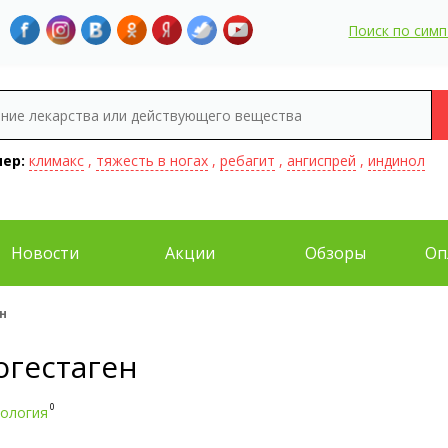
Поиск по сим
ер:
климакс
,
тяжесть в ногах
,
ребагит
,
ангиспрей
,
индинол
Новости
Акции
Обзоры
Оп
н
огестаген
0
кология