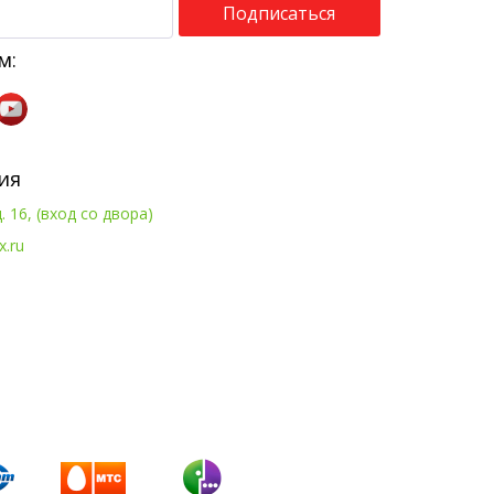
Подписаться
м:
ия
. 16, (вход со двора)
x.ru