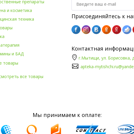
рственные препараты
ена и косметика
Присоединяйтесь к на
цинская техника
овары
ка
атерапия
Контактная информац
мины и БАД
г.Мытищи, ул. Борисовка, д
е товары
apteka-mytishchi.ru@yande
смотреть все товары
Мы принимаем к оплате: