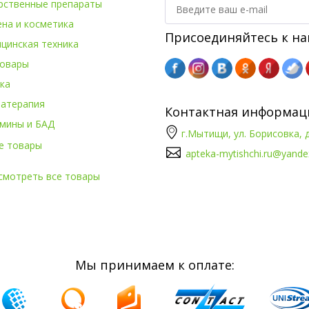
рственные препараты
ена и косметика
Присоединяйтесь к на
цинская техника
овары
ка
атерапия
Контактная информац
мины и БАД
г.Мытищи, ул. Борисовка, д
е товары
apteka-mytishchi.ru@yande
смотреть все товары
Мы принимаем к оплате: