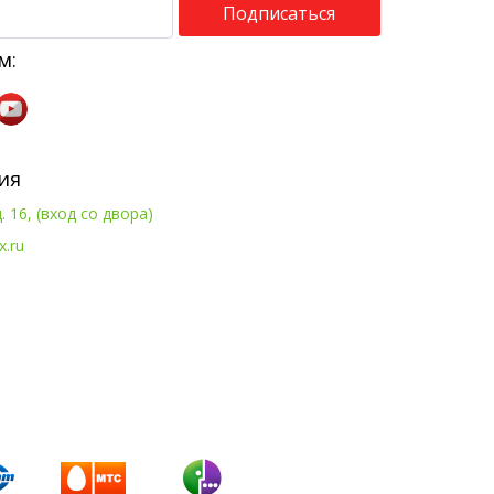
Подписаться
м:
ия
. 16, (вход со двора)
x.ru