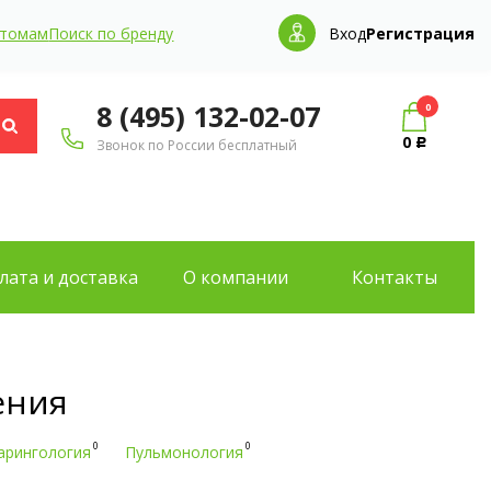
птомам
Поиск по бренду
Вход
Регистрация
8 (495) 132-02-07
0
0
Звонок по России бесплатный
Р
лата и доставка
О компании
Контакты
ения
0
0
арингология
Пульмонология