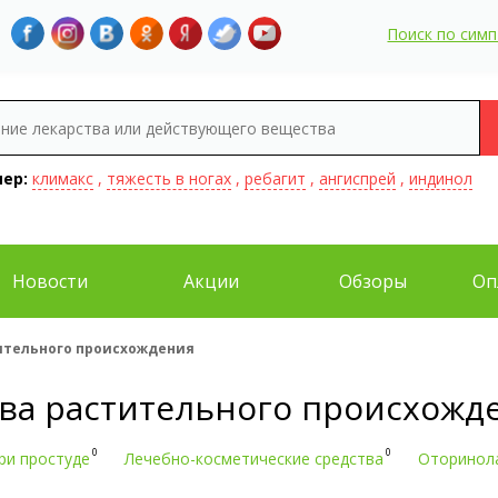
Поиск по сим
ер:
климакс
,
тяжесть в ногах
,
ребагит
,
ангиспрей
,
индинол
Новости
Акции
Обзоры
Оп
ительного происхождения
-ва растительного происхожд
0
0
ри простуде
Лечебно-косметические средства
Оторинол