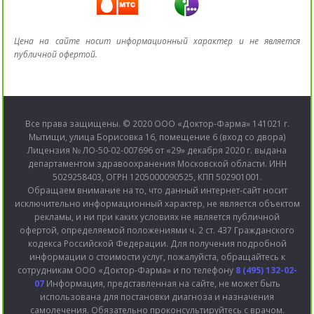
Цена на сайте носит информационный характер и не является
публичной офертой.
Все права защищены. © 2020 ООО «Доктор-Фарма» 141021 г.
Мытищи, улица Борисовка 16, помещение 6 (вход со двора)
Лицензия № ЛО-50-02-007696 от «29» декабря 2020 г. выдана
департаментом здравоохранения Московской области. ИНН
5029258403, ОГРН 1205000090525, КПП 502901001.
Обращаем внимание на то, что данный интернет-сайт носит
исключительно информационный характер, не является объектом
рекламы, и ни при каких условиях не является публичной
офертой, определяемой положениями ч. 2 ст. 437 Гражданского
кодекса Российской Федерации. Для получения подробной
информации о стоимости услуг, пожалуйста, обращайтесь к
сотрудникам ООО «Доктор-Фарма» и по телефону
8 (495) 132-02-
07
Информация, представленная на сайте, не может быть
использована для постановки диагноза и назначения
самолечения. Обязательно проконсультируйтесь с врачом.