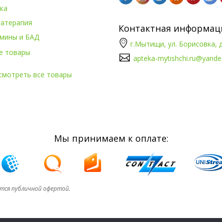
ка
атерапия
Контактная информац
мины и БАД
г.Мытищи, ул. Борисовка, д
е товары
apteka-mytishchi.ru@yande
смотреть все товары
Мы принимаем к оплате:
ется публичной офертой.