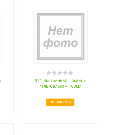
ь
911 Экстренная Помощь
гель-бальзам 100мл
муравьиная к-та и окопник
ПО ЗАПРОСУ
Оставить заявку