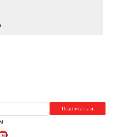
1
Подписаться
м: