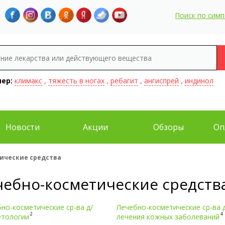
Поиск по сим
ер:
климакс
,
тяжесть в ногах
,
ребагит
,
ангиспрей
,
индинол
Новости
Акции
Обзоры
Оп
ические средства
чебно-косметические средств
но-косметические ср-ва д/
Лечебно-косметические ср-ва 
2
4
етологии
лечения кожных заболеваний