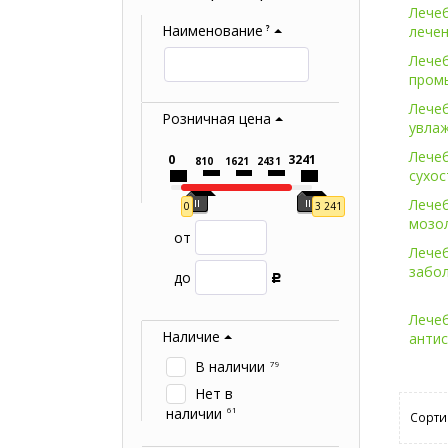
Лечеб
Наименование
?
лечен
Лечеб
пром
Лечеб
Розничная цена
увла
Лечеб
0
3241
810
1621
2431
сухос
Лечеб
0
3 241
мозо
от
Лечеб
забол
до
Р
Лечеб
Наличие
анти
В наличии
79
Нет в
наличии
61
Сорти