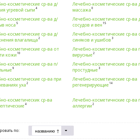
но-косметические ср-ва д/
Лечебно-косметические ср-ва 
4
0
ия угревой сыпи
массажа
но-косметические ср-ва д/
Лечебно-косметические ср-ва 
5
15
ыв носа
сосудов и вен
но-косметические ср-ва д/
Лечебно-косметические ср-ва 
2
3
жнения влагалища
синяков и ушибов
но-косметические ср-ва от
Лечебно-косметические ср-ва 
10
2
ти кожи
вирусные
но-косметические ср-ва п/
Лечебно-косметические ср-ва 
9
3
льные
простудные
но-косметические ср-ва при
Лечебно-косметические ср-ва
2
14
еваниях уха
регенерирующие
но-косметическик ср-ва
Лечебно-косметичнские ср-ва 
4
2
септические
аллергии
названию ↑
ровать по: