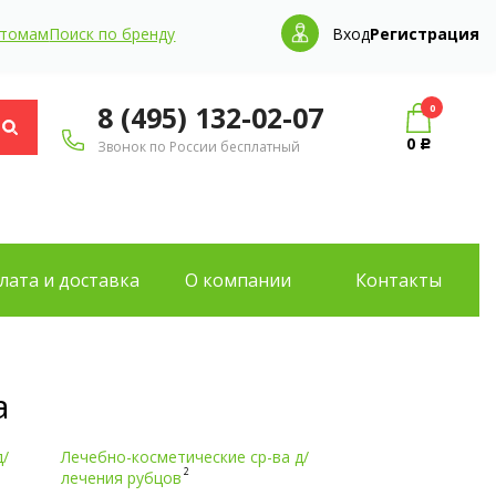
птомам
Поиск по бренду
Вход
Регистрация
8 (495) 132-02-07
0
0
Звонок по России бесплатный
Р
лата и доставка
О компании
Контакты
а
д/
Лечебно-косметические ср-ва д/
2
лечения рубцов