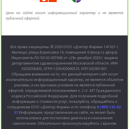
Цена на сайте носит информационный характер и не является
публичной офертой.
Все права защищены. © 2020 ООО «Доктор-Фарма» 141021 г.
Мытищи, улица Борисовка 16, помещение 6 (вход со двора)
Лицензия № ЛО-50-02-007696 от «29» декабря 2020 г. выдана
департаментом здравоохранения Московской области. ИНН
5029258403, ОГРН 1205000090525, КПП 502901001.
Обращаем внимание на то, что данный интернет-сайт носит
исключительно информационный характер, не является объектом
рекламы, и ни при каких условиях не является публичной
офертой, определяемой положениями ч. 2 ст. 437 Гражданского
кодекса Российской Федерации. Для получения подробной
информации о стоимости услуг, пожалуйста, обращайтесь к
сотрудникам ООО «Доктор-Фарма» и по телефону
8 (495) 132-02-
07
Информация, представленная на сайте, не может быть
использована для постановки диагноза и назначения
самолечения. Обязательно проконсультируйтесь с врачом.