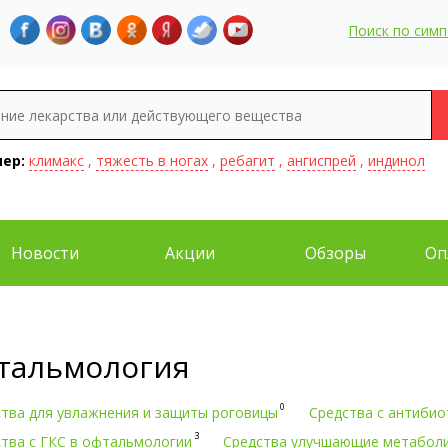
Поиск по сим
ер:
климакс
,
тяжесть в ногах
,
ребагит
,
ангиспрей
,
индинол
Новости
Акции
Обзоры
Оп
тальмология
0
тва для увлажнения и защиты роговицы
Средства с антиби
3
тва с ГКС в офтальмологии
Средства улучшающие метаболи