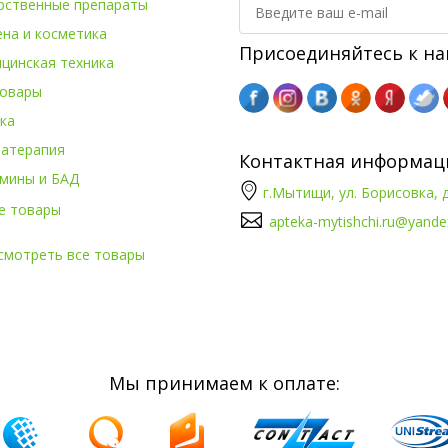
рственные препараты
ена и косметика
Присоединяйтесь к на
цинская техника
овары
ка
атерапия
Контактная информац
мины и БАД
г.Мытищи, ул. Борисовка, д
е товары
apteka-mytishchi.ru@yande
смотреть все товары
Мы принимаем к оплате: