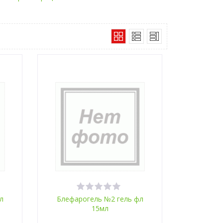
л
Блефарогель №2 гель фл
15мл