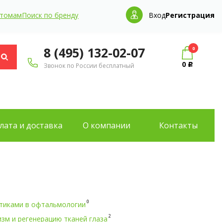
птомам
Поиск по бренду
Вход
Регистрация
8 (495) 132-02-07
0
0
Звонок по России бесплатный
Р
лата и доставка
О компании
Контакты
0
отиками в офтальмологии
2
зм и регенерацию тканей глаза