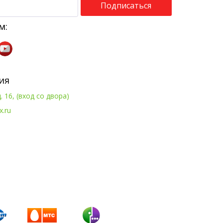
Подписаться
м:
ия
. 16, (вход со двора)
x.ru