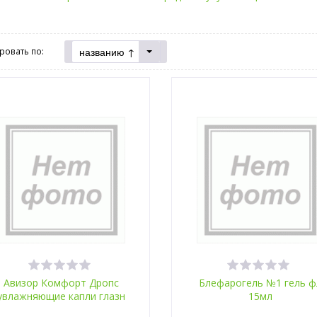
названию ↑
ровать по:
Авизор Комфорт Дропс
Блефарогель №1 гель ф
увлажняющие капли глазн
15мл
фл 15мл