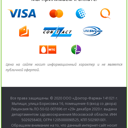
Цена на сайте носит информационный характер и не является
публичной офертой.
Все права защищены. © 2020 ООО «Доктор-Фарма» 141021 г.
Мытищи, улица Борисовка 16, помещение 6 (вход со двора)
Лицензия № ЛО-50-02-007696 от «29» декабря 2020 г. выдана
департаментом здравоохранения Московской области. ИНН
5029258403, ОГРН 1205000090525, КПП 502901001.
Обращаем внимание на то, что данный интернет-сайт носит