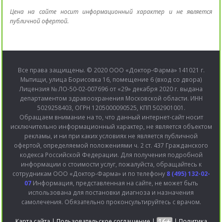
Цена на сайте носит информационный характер и не является
публичной офертой.
Все права защищены. © 2020 ООО «Доктор-Фарма» 141021 г.
Мытищи, улица Борисовка 16, помещение 6 (вход со двора)
Лицензия № ЛО-50-02-007696 от «29» декабря 2020 г. выдана
департаментом здравоохранения Московской области. ИНН
5029258403, ОГРН 1205000090525, КПП 502901001.
Обращаем внимание на то, что данный интернет-сайт носит
исключительно информационный характер, не является объектом
рекламы, и ни при каких условиях не является публичной
офертой, определяемой положениями ч. 2 ст. 437 Гражданского
кодекса Российской Федерации. Для получения подробной
информации о стоимости услуг, пожалуйста, обращайтесь к
сотрудникам ООО «Доктор-Фарма» и по телефону
8 (495) 132-02-
07
Информация, представленная на сайте, не может быть
использована для постановки диагноза и назначения
самолечения. Обязательно проконсультируйтесь с врачом.
Карта сайта
|
Пользовательское соглашение
|
|
Политика