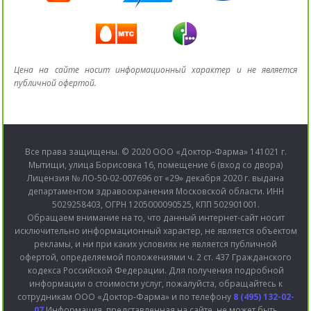
Цена на сайте носит информационный характер и не является
публичной офертой.
Все права защищены. © 2020 ООО «Доктор-Фарма» 141021 г.
Мытищи, улица Борисовка 16, помещение 6 (вход со двора)
Лицензия № ЛО-50-02-007696 от «29» декабря 2020 г. выдана
департаментом здравоохранения Московской области. ИНН
5029258403, ОГРН 1205000090525, КПП 502901001.
Обращаем внимание на то, что данный интернет-сайт носит
исключительно информационный характер, не является объектом
рекламы, и ни при каких условиях не является публичной
офертой, определяемой положениями ч. 2 ст. 437 Гражданского
кодекса Российской Федерации. Для получения подробной
информации о стоимости услуг, пожалуйста, обращайтесь к
сотрудникам ООО «Доктор-Фарма» и по телефону
8 (495) 132-02-
07
Информация, представленная на сайте, не может быть