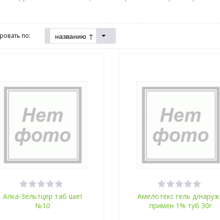
названию ↑
ровать по:
Алка-Зельтцер таб шип
Амелотекс гель д/наруж
№10
примен 1% туб 30г