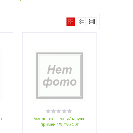
н
Амелотекс гель д/наружн
примен 1% туб 50г