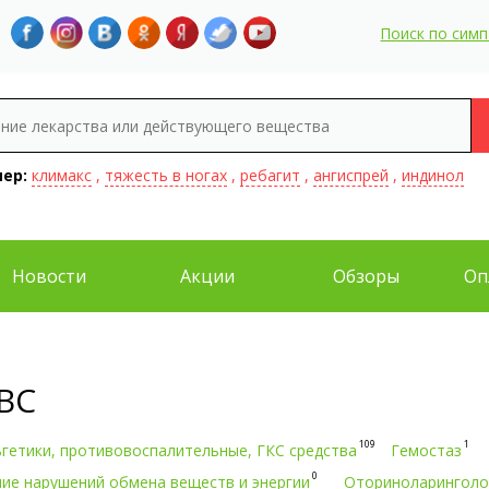
Поиск по сим
ер:
климакс
,
тяжесть в ногах
,
ребагит
,
ангиспрей
,
индинол
Новости
Акции
Обзоры
Оп
ВС
109
1
гетики, противовоспалительные, ГКС средства
Гемостаз
0
ие нарушений обмена веществ и энергии
Оториноларинголо