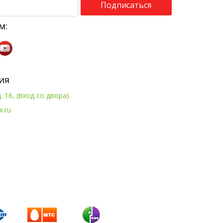
Подписаться
м:
ия
. 16, (вход со двора)
x.ru