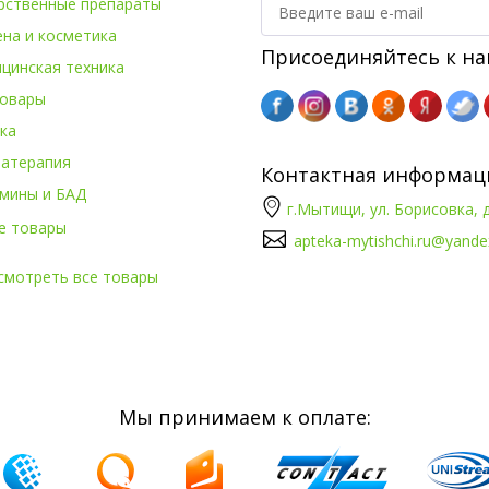
рственные препараты
ена и косметика
Присоединяйтесь к на
цинская техника
овары
ка
атерапия
Контактная информац
мины и БАД
г.Мытищи, ул. Борисовка, д
е товары
apteka-mytishchi.ru@yande
смотреть все товары
Мы принимаем к оплате: